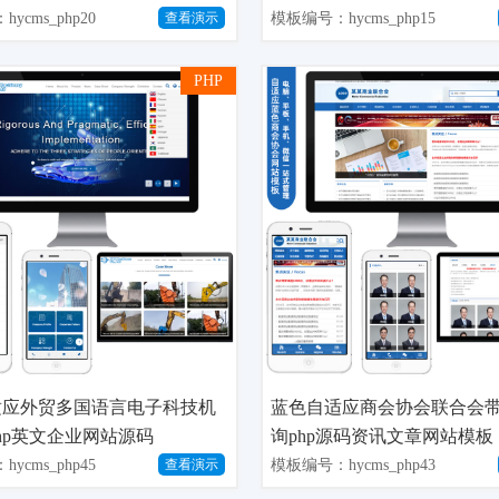
码
ycms_php20
模板编号：hycms_php15
查看演示
PHP
适应外贸多国语言电子科技机
蓝色自适应商会协会联合会
hp英文企业网站源码
询php源码资讯文章网站模板
ycms_php45
模板编号：hycms_php43
查看演示