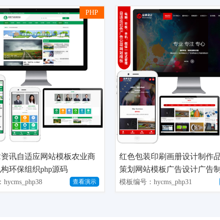
PHP
章资讯自适应网站模板农业商
红色包装印刷画册设计制作
构环保组织php源码
策划网站模板广告设计广告
源码
ycms_php38
模板编号：hycms_php31
查看演示