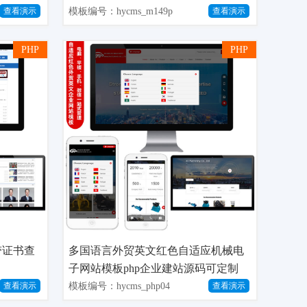
建站模板
模板编号：hycms_m149p
查看演示
查看演示
PHP
PHP
带证书查
多国语言外贸英文红色自适应机械电
子网站模板php企业建站源码可定制
单/多语网站
模板编号：hycms_php04
查看演示
查看演示