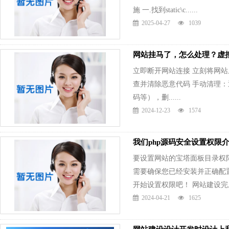
施 一.找到static\c......
2025-04-27
1039
网站挂马了，怎么处理？虚
立即断开网站连接 立刻将网
查并清除恶意代码 手动清理：通
码等），删......
2024-12-23
1574
我们php源码安全设置权限
要设置网站的宝塔面板目录权
需要确保您已经安装并正确配
开始设置权限吧！ 网站建设完成..
2024-04-21
1625